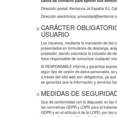
Datos de contacto para ejercer sus derech
Dirección postal: Kentanna J4 España S.L Ca
Dirección electrónica: privacidad@kentanna.
CARÁCTER OBLIGATORIO
USUARIO
Los Usuarios, mediante la marcación de las ca
presentados en formularios de descarga, acep
prestador, siendo voluntaria la inclusión de 
hace responsable de comunicar cualquier mod
El RESPONSABLE informa y garantiza expresam
algún tipo de cesión de datos personales, se 
a través del sitio web son obligatorios, ya qu
se garantiza que la información y servicios f
MEDIDAS DE SEGURIDA
Que de conformidad con lo dispuesto en las 
las normativas GDPR y LOPD para el tratamient
GDPR y en el artículo 4 de la LOPD, por los cu