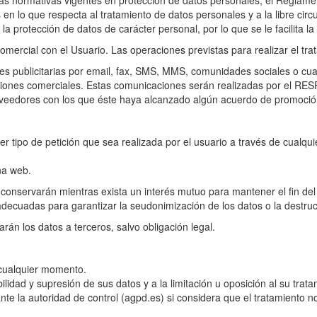
las normativas vigentes en protección de datos personales, el Regla
as en lo que respecta al tratamiento de datos personales y a la libre cir
a protección de datos de carácter personal, por lo que se le facilita la
omercial con el Usuario. Las operaciones previstas para realizar el tra
 publicitarias por email, fax, SMS, MMS, comunidades sociales o cualq
caciones comerciales. Estas comunicaciones serán realizadas por el 
oveedores con los que éste haya alcanzado algún acuerdo de promoció
ier tipo de petición que sea realizada por el usuario a través de cualq
ina web.
 conservarán mientras exista un interés mutuo para mantener el fin del
decuadas para garantizar la seudonimización de los datos o la destruc
rán los datos a terceros, salvo obligación legal.
 cualquier momento.
ilidad y supresión de sus datos y a la limitación u oposición al su trata
e la autoridad de control (agpd.es) si considera que el tratamiento no