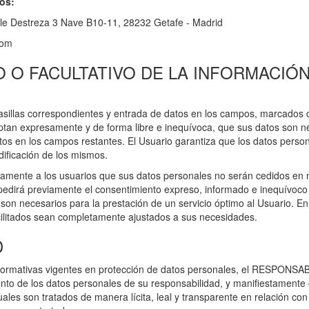
os:
lle Destreza 3 Nave B10-11, 28232 Getafe - Madrid
com
 O FACULTATIVO DE LA INFORMACIÓN 
sillas correspondientes y entrada de datos en los campos, marcados co
tan expresamente y de forma libre e inequívoca, que sus datos son nec
datos en los campos restantes. El Usuario garantiza que los datos per
ificación de los mismos.
ente a los usuarios que sus datos personales no serán cedidos en ni
pedirá previamente el consentimiento expreso, informado e inequívoco p
e son necesarios para la prestación de un servicio óptimo al Usuario. E
acilitados sean completamente ajustados a sus necesidades.
D
normativas vigentes en protección de datos personales, el RESPONSAB
o de los datos personales de su responsabilidad, y manifiestamente con
ales son tratados de manera lícita, leal y transparente en relación con